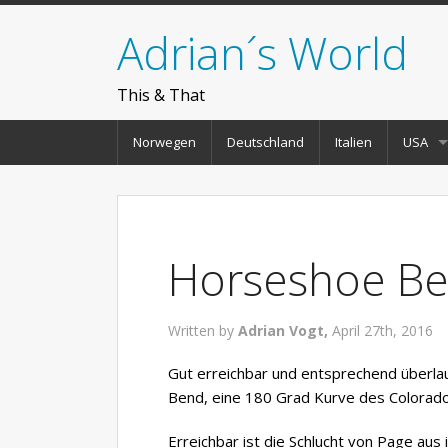
Adrian´s World
This & That
Norwegen
Deutschland
Italien
USA
Horseshoe B
Written by
Adrian Vogt,
April 27th, 2016
Gut erreichbar und entsprechend überla
Bend, eine 180 Grad Kurve des Colorado
Erreichbar ist die Schlucht von Page aus