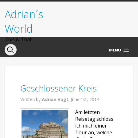
Adrian´s
World
This & That
MENU
Norwegen
Deutschland
Geschlossener Kreis
Italien
Written by
Adrian Vogt,
June 1st, 2014
USA
Am letzten
Reisetag schloss
ich mich einer
Tour an, welche