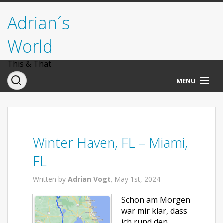
Adrian´s
World
This & That
MENU
Norwegen
Deutschland
Winter Haven, FL – Miami,
Italien
FL
USA
Written by
Adrian Vogt,
May 1st, 2024
Schon am Morgen
war mir klar, dass
ich rund den