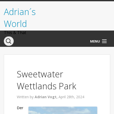
Adrian´s
World
This & That
MENU
Norwegen
Deutschland
Sweetwater
Italien
Wettlands Park
USA
Written by
Adrian Vogt,
April 28th, 2024
Der