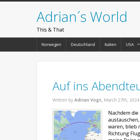
Adrian´s World
This & That
Norwegen
Deutschland
Italien
USA
Auf ins Abendte
Written by
Adrian Vogt,
March 27th, 2024
Nachdem die 
austauschen, 
waren, blieb
Richtung Flu