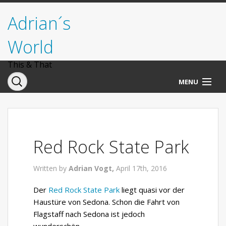
Adrian´s
World
This & That
MENU
Norwegen
Deutschland
Red Rock State Park
Italien
Written by
Adrian Vogt,
April 17th, 2016
USA
Der
Red Rock State Park
liegt quasi vor der
Haustüre von Sedona. Schon die Fahrt von
Flagstaff nach Sedona ist jedoch