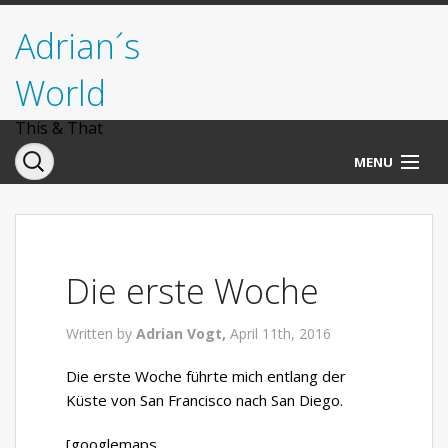
Adrian´s
World
This & That
MENU
Norwegen
Deutschland
Die erste Woche
Italien
Written by
Adrian Vogt,
April 11th, 2016
USA
Die erste Woche führte mich entlang der
Küste von San Francisco nach San Diego.
[googlemaps