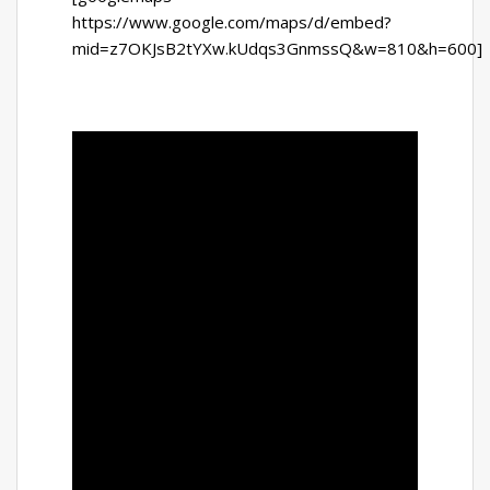
https://www.google.com/maps/d/embed?
mid=z7OKJsB2tYXw.kUdqs3GnmssQ&w=810&h=600]