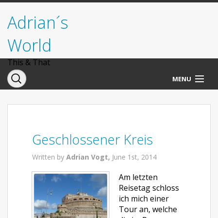
Adrian´s
World
This & That
MENU
Norwegen
Deutschland
Geschlossener Kreis
Italien
Written by
Adrian Vogt,
June 1st, 2014
USA
Am letzten
Reisetag schloss
ich mich einer
Tour an, welche